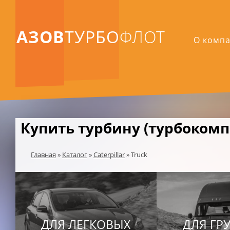
АЗОВ
ТУРБО
ФЛОТ
О комп
Купить турбину (турбокомпр
Главная
»
Каталог
»
Caterpillar
»
Truck
ДЛЯ ЛЕГКОВЫХ
ДЛЯ ГР