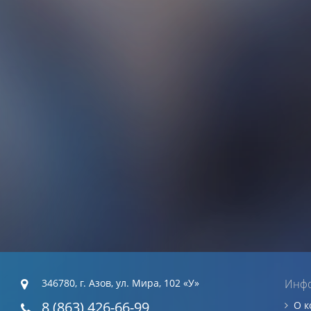
346780, г. Азов, ул. Мира, 102 «У»
Инф
8 (863) 426-66-99
О 