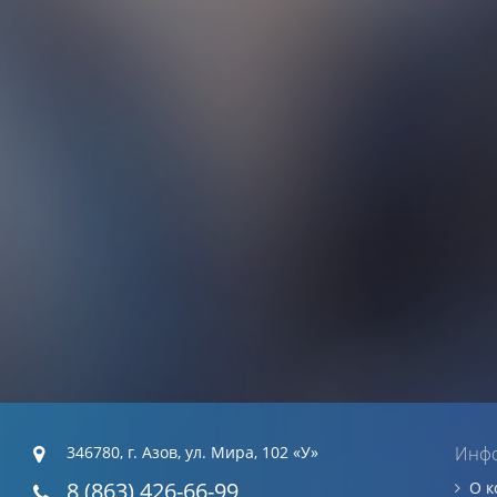
346780, г. Азов, ул. Мира, 102 «У»
Инф
8 (863) 426-66-99
О 