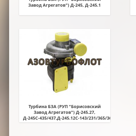
Завод Агрегатов") Д-245, Д-245.1
Турбина БЗА (РУП "Борисовский
Завод Агрегатов") Д-245.27,
Д-245С-435/437,Д-245.12С-143/231/365/368,РМ
80, РМ
120,Д-245.12С,Д-246.3/4,Д-245.5,
Д-245.5С-439, Д-245.7-628/658