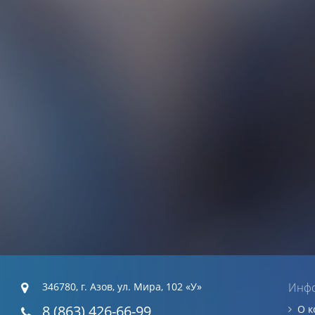
346780, г. Азов, ул. Мира, 102 «У»
Инф
8 (863) 426-66-99
О 