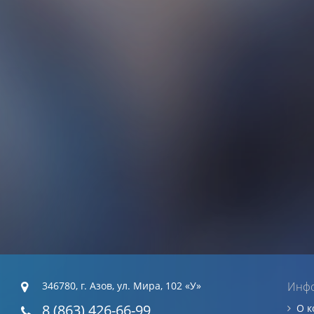
346780, г. Азов, ул. Мира, 102 «У»
Инф
8 (863) 426-66-99
О 