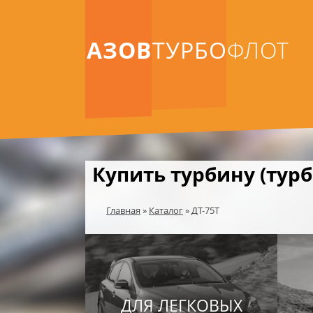
АЗОВ
ТУРБО
ФЛОТ
Купить турбину (турб
Главная
»
Каталог
»
ДТ-75Т
ДЛЯ ЛЕГКОВЫХ