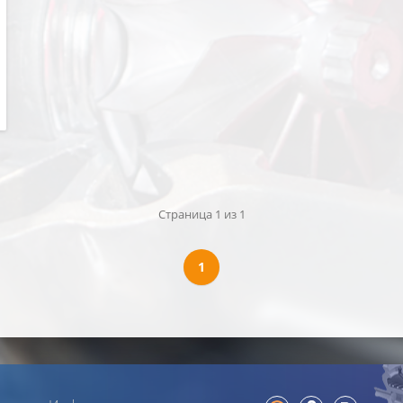
DAF
DDC
Deutz
Dodge
Doosan
Faw
Fendt
Fiat
FML
Ford
Freightliner
Golden Dragon
Hanomag
Страница 1 из 1
HINO
Hitachi
HOWO
1
Hyundai
Ikarus
International
Isuzu
Iveco
JCB
Jeep
Kia