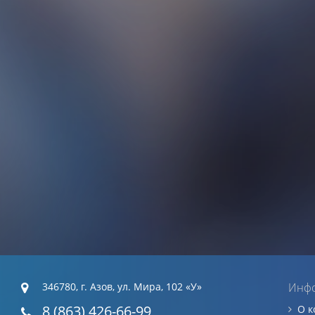
346780, г. Азов, ул. Мира, 102 «У»
Инф
8 (863) 426-66-99
О 