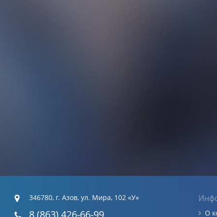
346780, г. Азов, ул. Мира, 102 «У»
Инф
8 (863) 426-66-99
О 