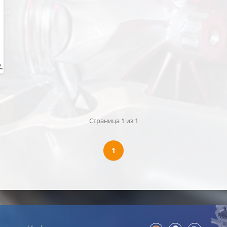
DAF
DDC
Deutz
Dodge
Doosan
Faw
Fendt
,
Fiat
FML
Ford
Freightliner
Golden Dragon
Hanomag
Страница 1 из 1
HINO
Hitachi
HOWO
1
Hyundai
Ikarus
International
Isuzu
Iveco
JCB
Jeep
Kia