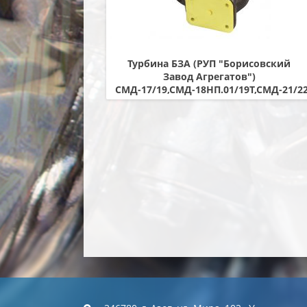
Турбина БЗА (РУП "Борисовский
Завод Агрегатов")
СМД-17/19,СМД-18НП.01/19Т,СМД-21/22
22А ,СМД-23 ,СМД-24