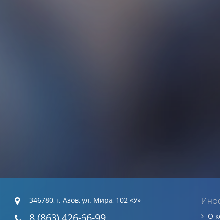
346780, г. Азов, ул. Мира, 102 «У»
Инф
8 (863) 426-66-99
О 