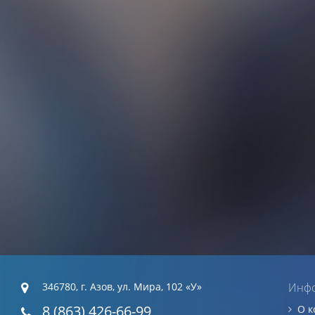
346780, г. Азов, ул. Мира, 102 «У»
Инф
8 (863) 426-66-99
О 