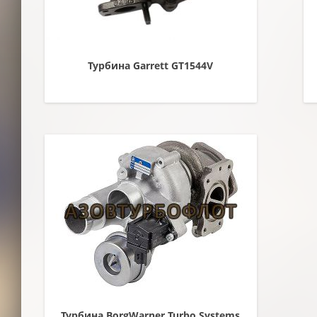
Турбина Garrett GT1544V
Турбина BorgWarner Turbo Systems