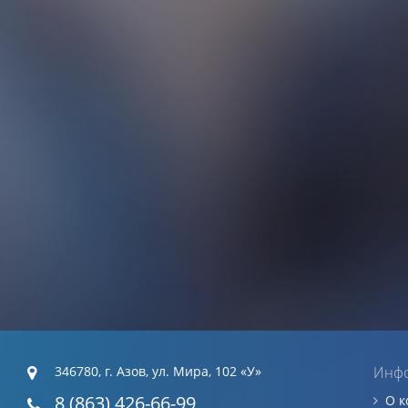
346780, г. Азов, ул. Мира, 102 «У»
Инф
8 (863) 426-66-99
О 