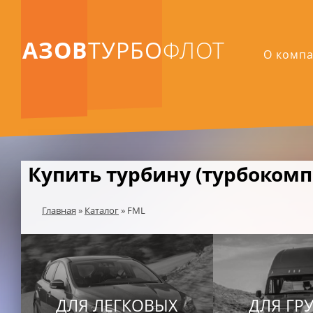
АЗОВ
ТУРБО
ФЛОТ
О комп
Купить турбину (турбокомп
Главная
»
Каталог
»
FML
ДЛЯ ЛЕГКОВЫХ
ДЛЯ ГР