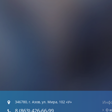
346780, г. Азов, ул. Мира, 102 «У»
Инф
8 (863) 426-66-99
О 