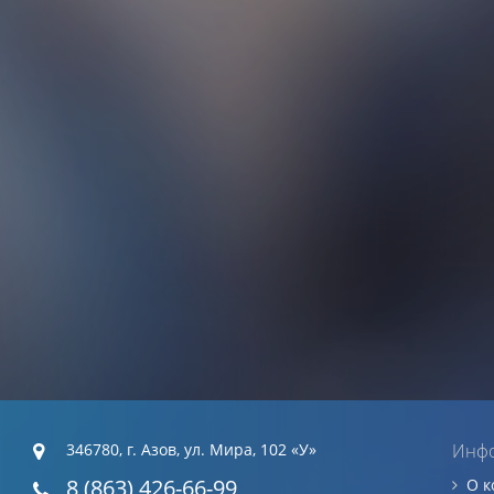
346780, г. Азов, ул. Мира, 102 «У»
Инф
8 (863) 426-66-99
О 