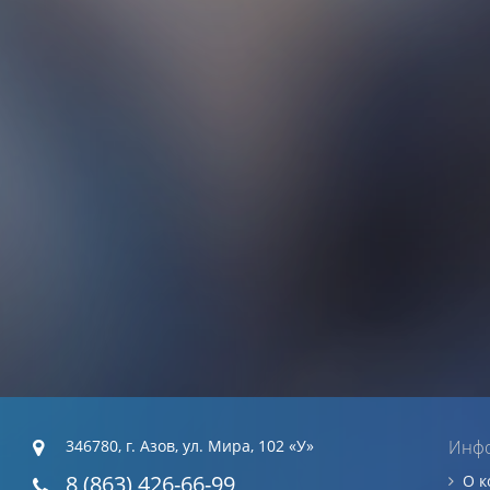
346780, г. Азов, ул. Мира, 102 «У»
Инф
8 (863) 426-66-99
О 