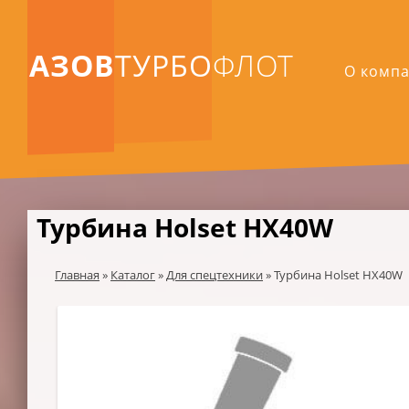
АЗОВ
ТУРБО
ФЛОТ
О комп
Турбина Holset HX40W
Главная
»
Каталог
»
Для спецтехники
»
Турбина Holset HX40W