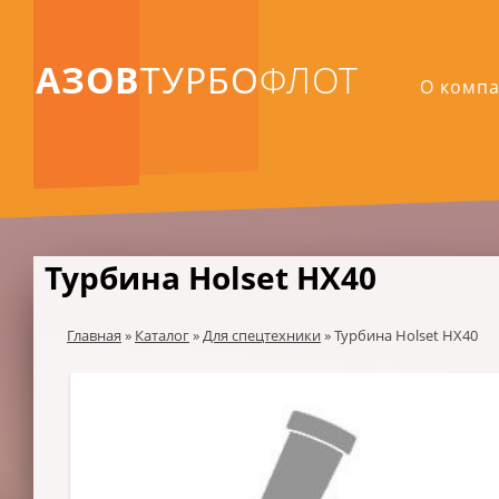
АЗОВ
ТУРБО
ФЛОТ
О комп
Турбина Holset HX40
Главная
»
Каталог
»
Для спецтехники
»
Турбина Holset HX40