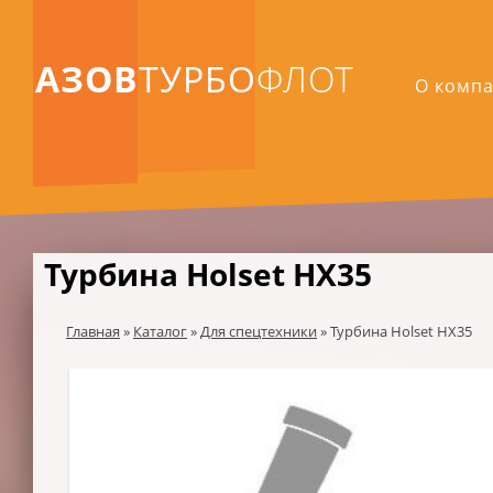
АЗОВ
ТУРБО
ФЛОТ
О комп
Турбина Holset HX35
Главная
»
Каталог
»
Для спецтехники
»
Турбина Holset HX35