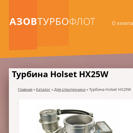
АЗОВ
ТУРБО
ФЛОТ
О комп
Турбина Holset HX25W
Главная
»
Каталог
»
Для спецтехники
»
Турбина Holset HX25W