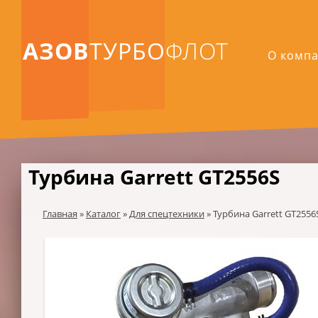
АЗОВ
ТУРБО
ФЛОТ
О комп
Турбина Garrett GT2556S
Главная
»
Каталог
»
Для спецтехники
»
Турбина Garrett GT2556