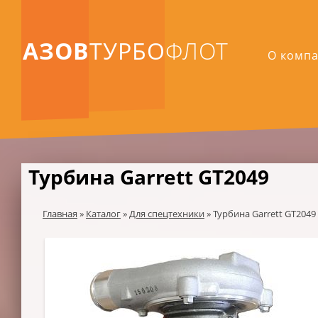
АЗОВ
ТУРБО
ФЛОТ
О комп
Турбина Garrett GT2049
Главная
»
Каталог
»
Для спецтехники
»
Турбина Garrett GT2049