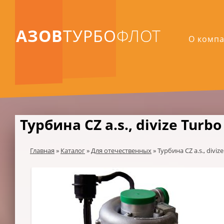
АЗОВ
ТУРБО
ФЛОТ
О комп
Турбина CZ a.s., divize Turbo
Главная
»
Каталог
»
Для отечественных
»
Турбина CZ a.s., diviz