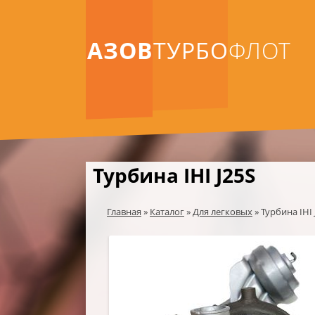
АЗОВ
ТУРБО
ФЛОТ
Турбина IHI J25S
Главная
»
Каталог
»
Для легковых
»
Турбина IHI 