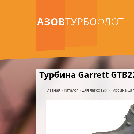
АЗОВ
ТУРБО
ФЛОТ
Турбина Garrett GTB2
Главная
»
Каталог
»
Для легковых
»
Турбина Gar