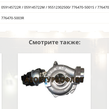
059145722R / 059145722M / 95512302500/ 776470-5001S / 776470
776470-5003R
Смотрите также: