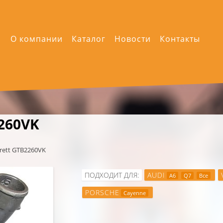
О компании
Каталог
Новости
Контакты
260VK
rett GTB2260VK
ПОДХОДИТ ДЛЯ:
AUDI
A6
Q7
Все
PORSCHE
Cayenne