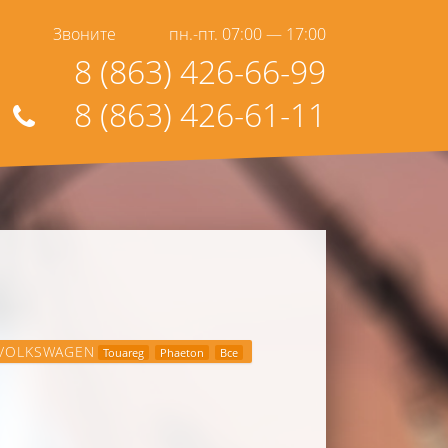
Звоните
пн.-пт. 07:00 — 17:00
8 (863) 426-66-99
8 (863) 426-61-11
VOLKSWAGEN
Touareg
Phaeton
Все