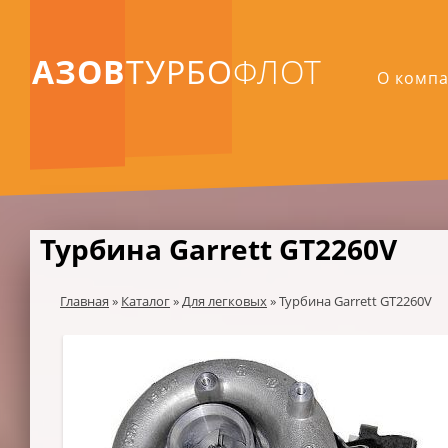
АЗОВ
ТУРБО
ФЛОТ
О комп
Турбина Garrett GT2260V
Главная
»
Каталог
»
Для легковых
»
Турбина Garrett GT2260V