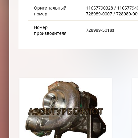
Оригинальный
11657790328 / 116577940
номер
728989-0007 / 728989-00
Номер
728989-5018s
производителя