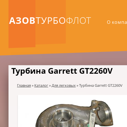
АЗОВ
ТУРБО
ФЛОТ
О комп
Турбина Garrett GT2260V
Главная
»
Каталог
»
Для легковых
»
Турбина Garrett GT2260V