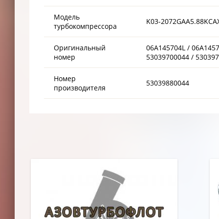
Модель
K03-2072GAA5.88KCA
турбокомпрессора
Оригинальный
06A145704L / 06A1457
номер
53039700044 / 53039
Номер
53039880044
производителя