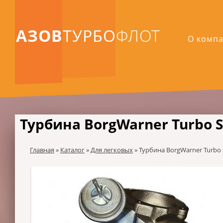
АЗОВ
ТУРБО
ФЛОТ
О комп
Турбина BorgWarner Turbo 
Главная
»
Каталог
»
Для легковых
»
Турбина BorgWarner Turbo