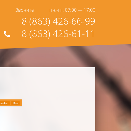
Звоните
пн.-пт. 07:00 — 17:00
8 (863) 426-66-99
8 (863) 426-61-11
ombo
Все