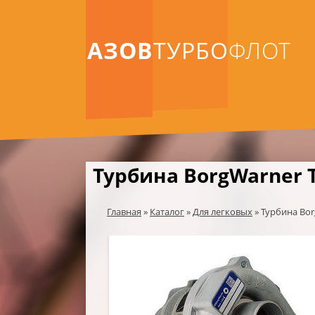
АЗОВ
ТУРБО
ФЛОТ
Турбина BorgWarner T
Главная
»
Каталог
»
Для легковых
»
Турбина Bor