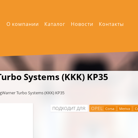
О компании
Каталог
Новости
Контакты
urbo Systems (KKK) KP35
gWarner Turbo Systems (KKK) KP35
ПОДХОДИТ ДЛЯ:
OPEL
Corsa
Meriva
C