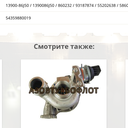
13900-86J50 / 1390086J50 / 860232 / 93187874 / 55202638 / 586
54359880019
Смотрите также: