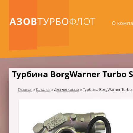
АЗОВ
ТУРБО
ФЛОТ
О комп
Турбина BorgWarner Turbo S
Главная
»
Каталог
»
Для легковых
»
Турбина BorgWarner Turbo 