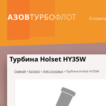
АЗОВ
ТУРБО
ФЛОТ
О комп
Турбина Holset HY35W
Главная
»
Каталог
»
Для грузовых
»
Турбина Holset HY35W