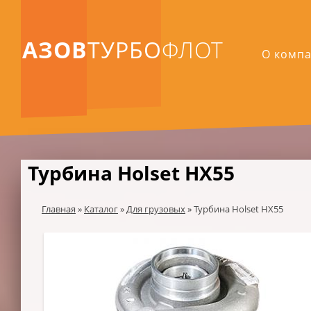
АЗОВ
ТУРБО
ФЛОТ
О комп
Турбина Holset HX55
Главная
»
Каталог
»
Для грузовых
»
Турбина Holset HX55