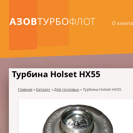
АЗОВ
ТУРБО
ФЛОТ
О комп
Турбина Holset HX55
Главная
»
Каталог
»
Для грузовых
»
Турбина Holset HX55