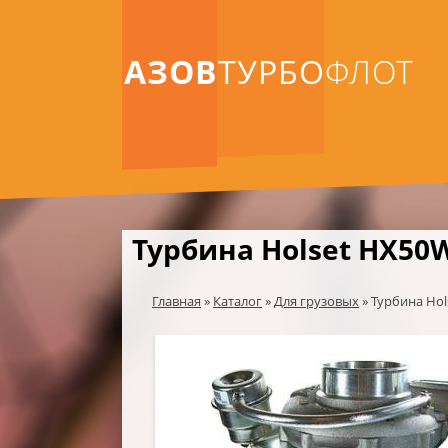
АЗОВ
ТУРБО
ФЛОТ
Турбина Holset HX50
Главная
»
Каталог
»
Для грузовых
»
Турбина Ho