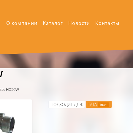
О компании
Каталог
Новости
Контакты
W
lset HX50W
ПОДХОДИТ ДЛЯ:
TATA
Truck