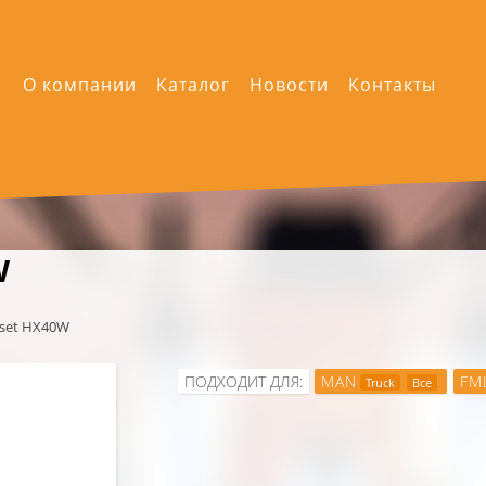
О компании
Каталог
Новости
Контакты
W
lset HX40W
ПОДХОДИТ ДЛЯ:
MAN
FM
Truck
Все