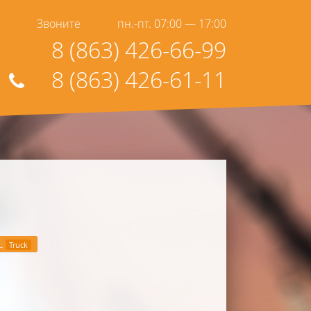
Звоните
пн.-пт. 07:00 — 17:00
8 (863) 426-66-99
8 (863) 426-61-11
L
Truck