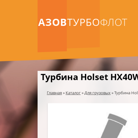
АЗОВ
ТУРБО
ФЛОТ
Турбина Holset HX40
Главная
»
Каталог
»
Для грузовых
»
Турбина Ho