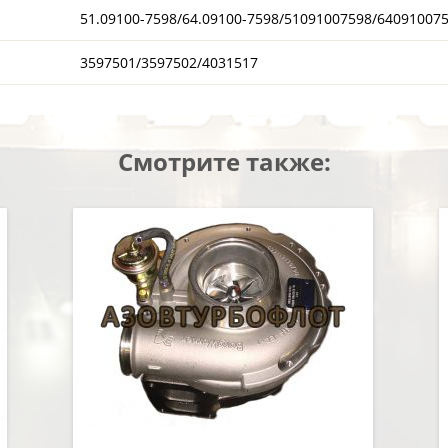
51.09100-7598/64.09100-7598/51091007598/64091007
3597501/3597502/4031517
Смотрите также: