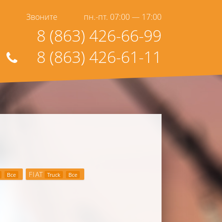
Звоните
пн.-пт. 07:00 — 17:00
8 (863) 426-66-99
8 (863) 426-61-11
FIAT
Все
Truck
Все