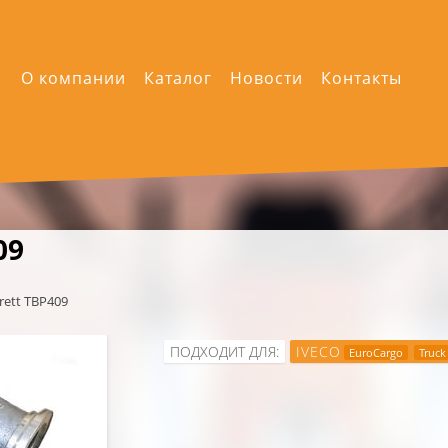
О компании
Каталог
Новости
Контакты
09
rett TBP409
ПОДХОДИТ ДЛЯ:
IVECO
EuroCargo
Truck