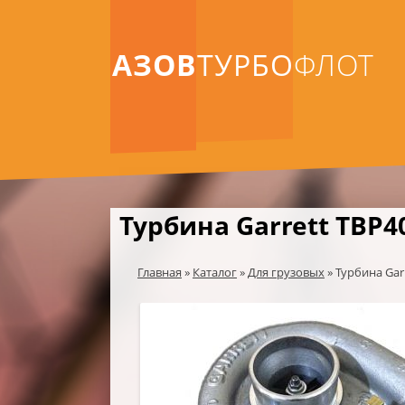
АЗОВ
ТУРБО
ФЛОТ
Турбина Garrett TBP4
Главная
»
Каталог
»
Для грузовых
»
Турбина Gar