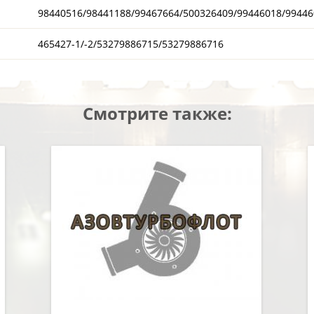
98440516/98441188/99467664/500326409/99446018/99446
465427-1/-2/53279886715/53279886716
Смотрите также: