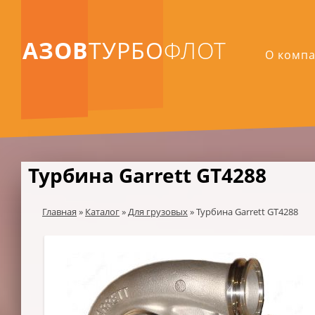
АЗОВ
ТУРБО
ФЛОТ
О комп
Турбина Garrett GT4288
Главная
»
Каталог
»
Для грузовых
»
Турбина Garrett GT4288