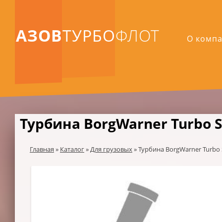
АЗОВ
ТУРБО
ФЛОТ
О комп
Турбина BorgWarner Turbo S
Главная
»
Каталог
»
Для грузовых
»
Турбина BorgWarner Turbo 