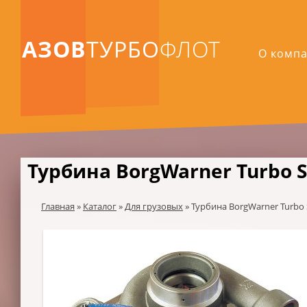
АЗОВ
ТУРБО
ФЛОТ
О комп
Турбина BorgWarner Turbo S
Главная
»
Каталог
»
Для грузовых
»
Турбина BorgWarner Turbo 