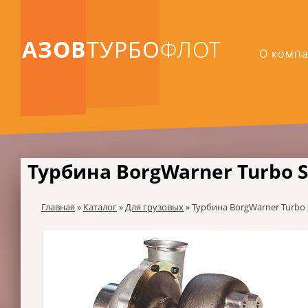
АЗОВ
ТУРБО
ФЛОТ
О комп
Турбина BorgWarner Turbo S
Главная
»
Каталог
»
Для грузовых
»
Турбина BorgWarner Turbo 