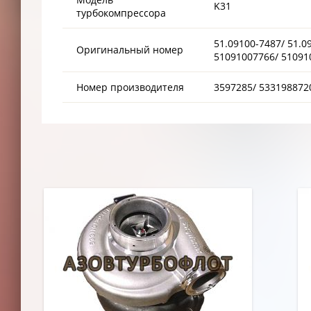
K31
турбокомпрессора
51.09100-7487/ 51.0
Оригинальный номер
51091007766/ 51091
Номер производителя
3597285/ 533198872