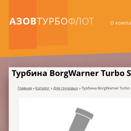
АЗОВ
ТУРБО
ФЛОТ
О комп
Турбина BorgWarner Turbo S
Главная
»
Каталог
»
Для грузовых
»
Турбина BorgWarner Turbo 