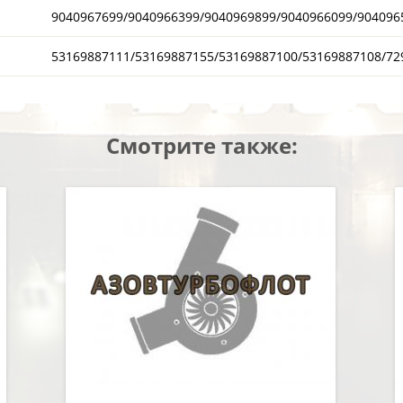
9040967699/9040966399/9040969899/9040966099/904096
53169887111/53169887155/53169887100/53169887108/72
Смотрите также: