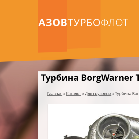
АЗОВ
ТУРБО
ФЛОТ
Турбина BorgWarner T
Главная
»
Каталог
»
Для грузовых
»
Турбина Bor