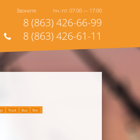
Звоните
пн.-пт. 07:00 — 17:00
8 (863) 426-66-99
8 (863) 426-61-11
go
Truck
Bus
Все